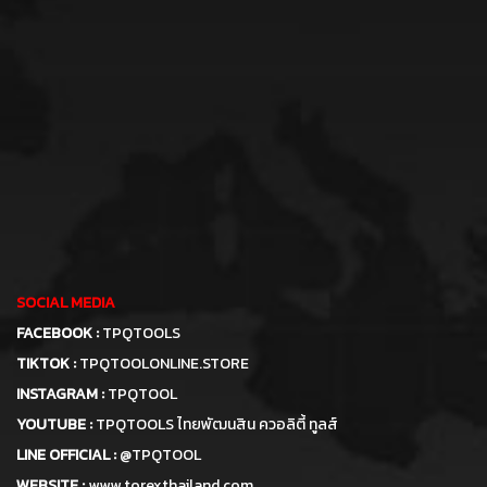
SOCIAL MEDIA
FACEBOOK :
TPQTOOLS
TIKTOK :
TPQTOOLONLINE.STORE
INSTAGRAM :
TPQTOOL
YOUTUBE :
TPQTOOLS ไทยพัฒนสิน ควอลิตี้ ทูลส์
LINE OFFICIAL :
@TPQTOOL
WEBSITE :
www.torexthailand.com