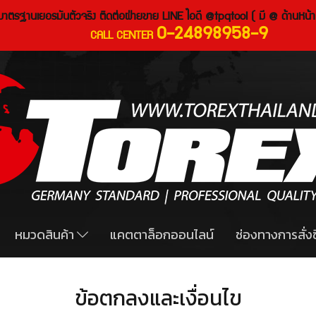
งมาตรฐานเยอรมันตัวจริง ติดต่อฝ่ายขาย LINE ไอดี @tpqtool ( มี @ ด้านหน้า
0-24898958-9
CALL CENTER
หมวดสินค้า
แคตตาล็อกออนไลน์
ช่องทางการสั่งซ
ข้อตกลงและเงื่อนไข