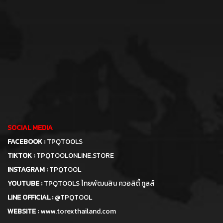
SOCIAL MEDIA
FACEBOOK :
TPQTOOLS
TIKTOK :
TPQTOOLONLINE.STORE
INSTAGRAM :
TPQTOOL
YOUTUBE :
TPQTOOLS ไทยพัฒนสิน ควอลิตี้ ทูลส์
LINE OFFICIAL :
@TPQTOOL
WEBSITE :
www.torexthailand.com