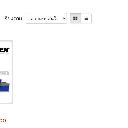
เรียงตาม
TOREX ปากกาจับชิ้นงาน 100 มม. (4")