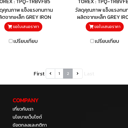
OREX : TPQ-TRBVFB5
TOREX : TPQ-TRBVF
สดุคุณภาพ แข็งแรงทนทาน
วัสดุคุณภาพ แข็งแรงทน
ลิตจากเหล็ก GREY IRON
ผลิตจากเหล็ก GREY IR
ขอใบเสนอราคา
ขอใบเสนอราคา
เปรียบเทียบ
เปรียบเทียบ
First
Last
1
2
COMPANY
เกี่ยวกับเรา
นโยบายเว็บไซต์
ข้อตกลงและกติกา