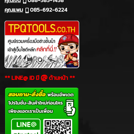
คุณเจน
088-585-1458
คุณแพม
085-692-6224
@
** LINE@ ID มี
ด้านหน้า **