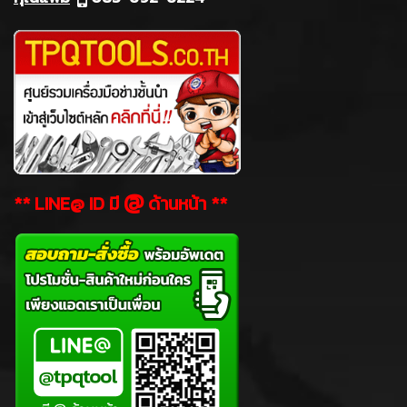
@
** LINE@ ID มี
ด้านหน้า **