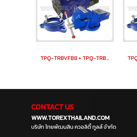
TPQ-TRBVFB8 + TPQ-TRBSWV8 ชุดปากกาจับชิ้นงาน 200 มม. (8") พร้อมฐานหมุน
CONTACT US
WWW.TOREXTHAILAND.COM
บริษัท ไทยพัฒนสิน ควอลิตี้ ทูลส์ จำกัด