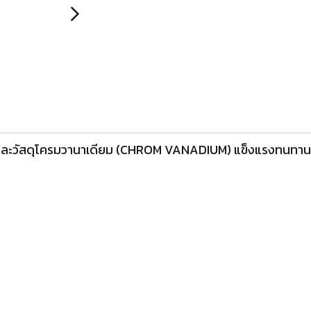
 และวัสดุโครมวานาเดียม (CHROM VANADIUM) แข็งแรงทนทาน