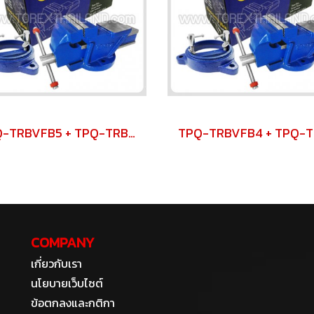
TPQ-TRBVFB5 + TPQ-TRBSWV5 ชุดปากกาจับชิ้นงาน 125 มม. (5") พร้อมฐานหมุน
COMPANY
เกี่ยวกับเรา
นโยบายเว็บไซต์
ข้อตกลงและกติกา