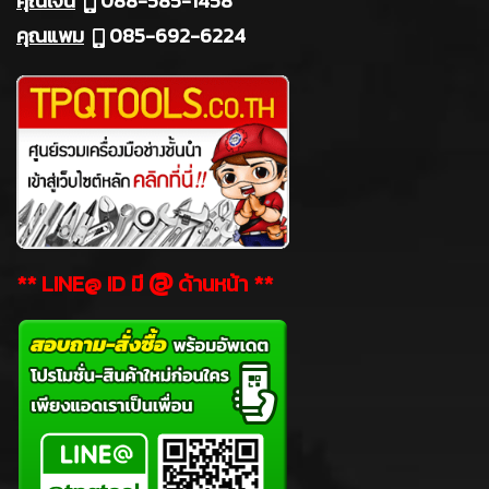
คุณเจน
088-585-1458
คุณแพม
085-692-6224
@
** LINE@ ID มี
ด้านหน้า **