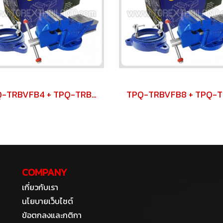
TPQ-TRBVFB4 + TPQ-TRBSWV4 ชุดปากกาจับชิ้นงาน 100 มม. (4") พร้อมฐานหมุน
COMPANY
เกี่ยวกับเรา
นโยบายเว็บไซต์
ข้อตกลงและกติกา