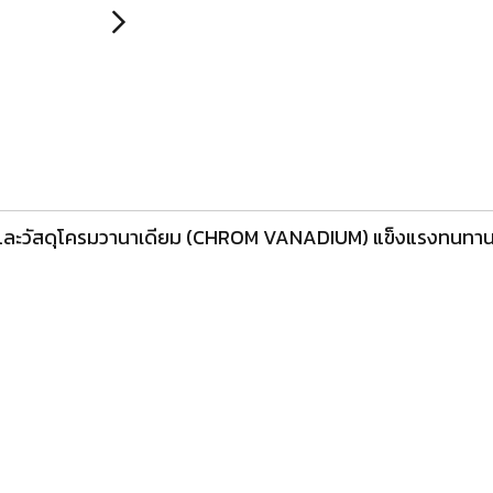
0 และวัสดุโครมวานาเดียม (CHROM VANADIUM) แข็งแรงท