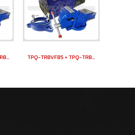
TPQ-TRBVFB8 + TPQ-TRBSWV8 ชุดปากกาจับชิ้นงาน 200 มม. (8") พร้อมฐานหมุน
TPQ-TRBVFB5 + TPQ-TRBSWV5 ชุดปากกาจับชิ้นงาน 125 มม. (5") พร้อมฐานหมุน