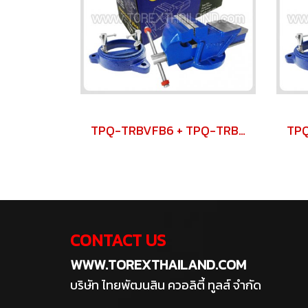
TPQ-TRBVFB6 + TPQ-TRBSWV6 ชุดปากกาจับชิ้นงาน 150 มม. (6") พร้อมฐานหมุน
CONTACT US
WWW.TOREXTHAILAND.COM
บริษัท ไทยพัฒนสิน ควอลิตี้ ทูลส์ จำกัด