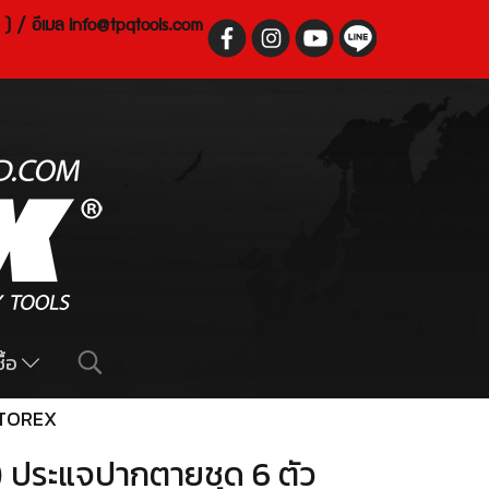
 ) / อีเมล
info@tpqtools.com
ื้อ
 TOREX
 ประแจปากตายชุด 6 ตัว