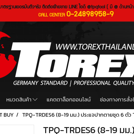
งมาตรฐานเยอรมันตัวจริง ติดต่อฝ่ายขาย LINE ไอดี @tpqtool ( มี @ ด้านหน้า
0-24898958-9
CALL CENTER
หมวดสินค้า
แคตตาล็อกออนไลน์
ช่องทางการสั่งซ
ST BUY
TPQ-TRDES6 (8-19 มม.) ประแจปากตายชุด 6 ตัว
TPQ-TRDES6 (8-19 มม.)