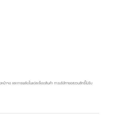
น้าจอ และการผลิตในแต่ละล็อตสินค้า ทางบริษัทฯขอสงวนสิทธิ์ไม่รับ